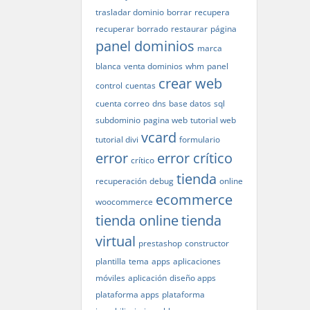
trasladar dominio
borrar
recupera
recuperar
borrado
restaurar
página
panel dominios
marca
blanca
venta dominios
whm
panel
crear web
control
cuentas
cuenta correo
dns
base datos
sql
subdominio
pagina web
tutorial web
vcard
tutorial divi
formulario
error
error crítico
crítico
tienda
recuperación
debug
online
ecommerce
woocommerce
tienda online
tienda
virtual
prestashop
constructor
plantilla
tema
apps
aplicaciones
móviles
aplicación
diseño apps
plataforma apps
plataforma