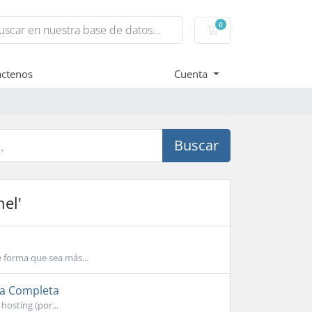
0
Carro de Pedidos
áctenos
Cuenta
Buscar
nel'
e forma que sea más...
ía Completa
hosting (por...