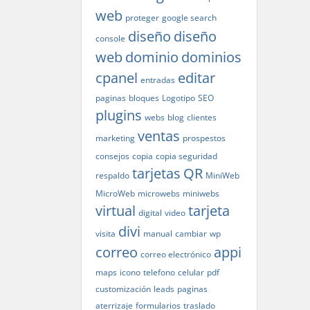
web
proteger
google search
diseño
diseño
console
web
dominio
dominios
cpanel
editar
entradas
paginas
bloques
Logotipo
SEO
plugins
webs
blog
clientes
ventas
marketing
prospestos
consejos
copia
copia seguridad
tarjetas
QR
respaldo
MiniWeb
MicroWeb
microwebs
miniwebs
virtual
tarjeta
digital
video
divi
visita
manual
cambiar
wp
correo
appi
correo electrónico
maps
icono
telefono
celular
pdf
customización
leads
paginas
aterrizaje
formularios
traslado