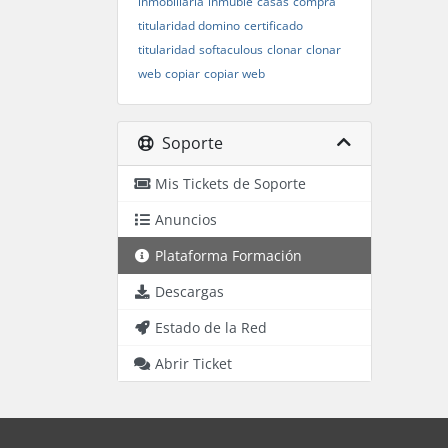
inmobiliaria
inmuble
casas
compra
titularidad domino
certificado
titularidad
softaculous
clonar
clonar
web
copiar
copiar web
Soporte
Mis Tickets de Soporte
Anuncios
Plataforma Formación
Descargas
Estado de la Red
Abrir Ticket