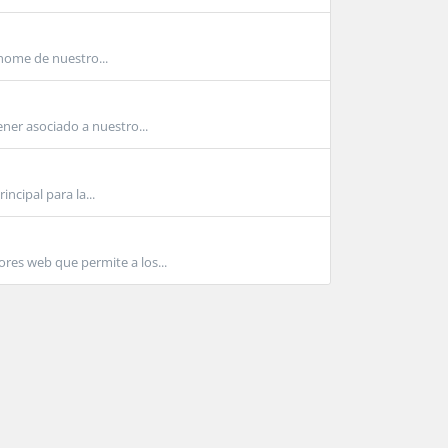
/home de nuestro...
ner asociado a nuestro...
incipal para la...
es web que permite a los...